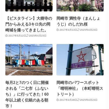
【ビスタライン】大樹寺の
岡崎市 満性寺（まんしょ
門からみえる3キロ先の岡
うじ）のしだれ桜
崎城を撮ってきました。
2017年4月13日
2025年4月23日
2017年5月12日
2025年4月23日
毎月2と7のつく日に開催
岡崎市のパワースポット
される「二七市（ふない
「晴明神社」（本町晴明ス
ち）」に行ってきた！60
トリート）
年以上続く伝統のある朝
2017年3月28日
2025年4月23日
市！