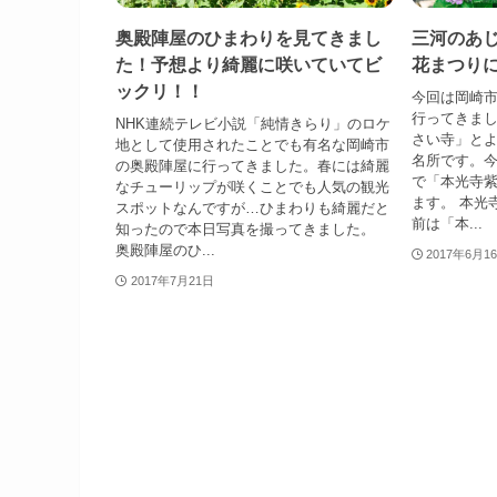
奥殿陣屋のひまわりを見てきまし
三河のあ
た！予想より綺麗に咲いていてビ
花まつり
ックリ！！
今回は岡崎
行ってきま
NHK連続テレビ小説「純情きらり」のロケ
さい寺」と
地として使用されたことでも有名な岡崎市
名所です。
の奥殿陣屋に行ってきました。春には綺麗
で「本光寺
なチューリップが咲くことでも人気の観光
ます。 本光寺
スポットなんですが…ひまわりも綺麗だと
前は「本...
知ったので本日写真を撮ってきました。
奥殿陣屋のひ...
2017年6月1
2017年7月21日