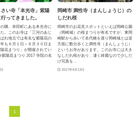
じさい寺「本光寺」紫陽
岡崎市 満性寺（まんしょうじ）の
に行ってきました。
しだれ桜
市の隣、幸田町にある本光寺に
岡崎市のお花見スポットといえば岡崎公園
した。このお寺は「三河のあじ
（岡崎城）の桜まつりが有名ですが、東岡
よばれ地元では有名な紫陽花の
崎駅から歩いて名代橋を渡り岡崎城とは逆
今年も６月１日～６月３０日ま
方面に数分歩くと満性寺（まんしょうじ）
紫陽花まつり」が開催されてい
というお寺があります。このお寺には大き
紫陽花まつり 2017 寺院の名
なしだれ桜があり、凄く綺麗なので少しだ
け写真を...
6日
2017年4月13日
1