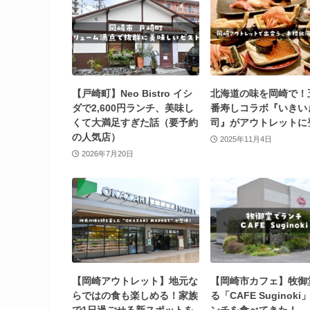
【戸崎町】Neo Bistro イシ
北海道の味を岡崎で！
ダで2,600円ランチ、美味し
番寿しコラボ『いきい
くて大満足すぎた話（要予約
司』がアウトレットに
の人気店）
2025年11月4日
2026年7月20日
【岡崎アウトレット】地元な
【岡崎市カフェ】牧御
らではの食も楽しめる！家族
る「CAFE Suginok
で1日過ごせる新スポットを
ンチを食べてきた！