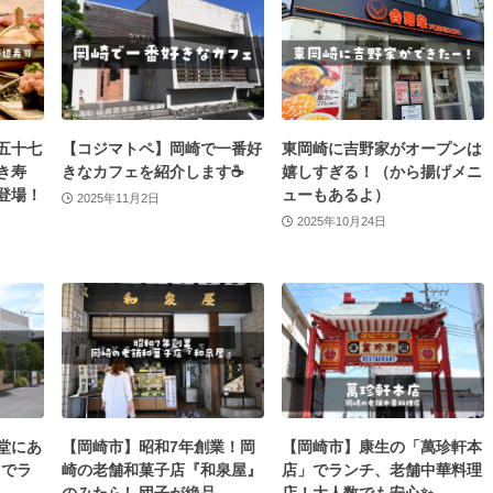
五十七
【コジマトペ】岡崎で一番好
東岡崎に吉野家がオープンは
き寿
きなカフェを紹介します☕️
嬉しすぎる！（から揚げメニ
登場！
ューもあるよ）
2025年11月2日
2025年10月24日
堂にあ
【岡崎市】昭和7年創業！岡
【岡崎市】康生の「萬珍軒本
i」でラ
崎の老舗和菓子店『和泉屋』
店」でランチ、老舗中華料理
のみたらし団子が絶品
店！大人数でも安心✨